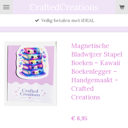
CraftedCreations
Ga
direct
Veilig betalen met iDEAL
naar
de
hoofdinhoud
Magnetische
Bladwijzer Stapel
Boeken – Kawaii
Boekenlegger –
Handgemaakt –
Crafted
Creations
€ 6,95