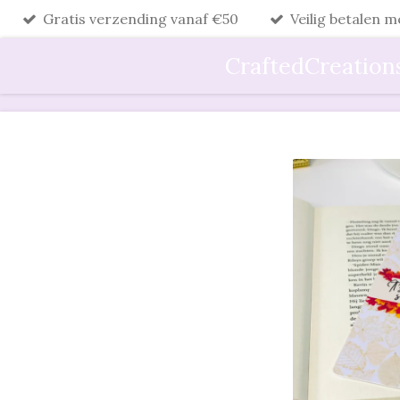
Gratis verzending vanaf €50
Veilig betalen 
Ga
direct
CraftedCreation
naar
de
hoofdinhoud