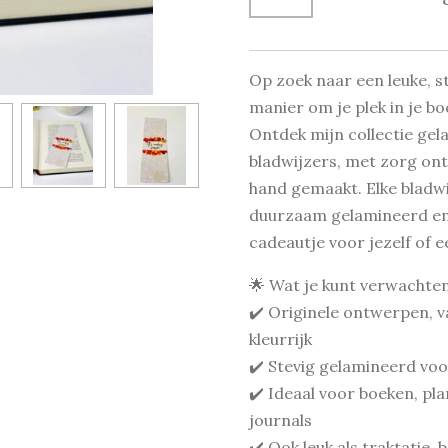
Op zoek naar een leuke, ste
manier om je plek in je b
Ontdek mijn collectie ge
bladwijzers, met zorg o
hand gemaakt. Elke bladwij
duurzaam gelamineerd en 
cadeautje voor jezelf of 
🌟 Wat je kunt verwachten
✔️ Originele ontwerpen, v
kleurrijk
✔️ Stevig gelamineerd voo
✔️ Ideaal voor boeken, pla
journals
✔️ Ook leuk als traktatie, 