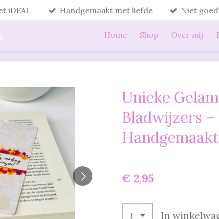
met iDEAL
Handgemaakt met liefde
Niet goed
s
Home
Shop
Over mij
Unieke Gelam
Bladwijzers –
Handgemaakt 
€ 2,95
In winkelwa