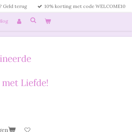
? Geld terug
10% korting met code WELCOME10
Blog
ineerde
met Liefde!
gen