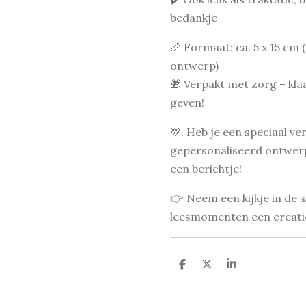
bedankje
📏 Formaat: ca. 5 x 15 cm 
ontwerp)
🎁 Verpakt met zorg – kl
geven!
💛. Heb je een speciaal ver
gepersonaliseerd ontwer
een berichtje!
👉 Neem een kijkje in de 
leesmomenten een creati
D
D
S
e
e
h
l
e
a
e
l
r