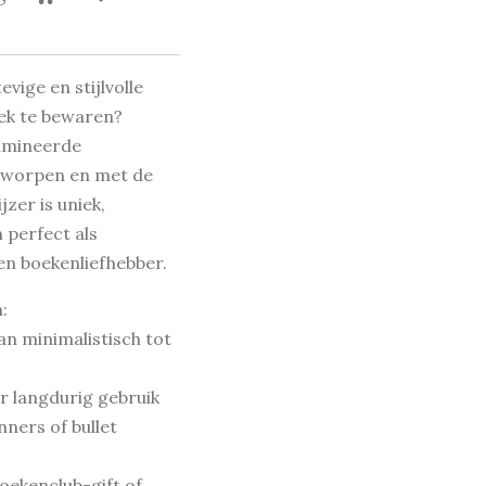
vige en stijlvolle
oek te bewaren?
lamineerde
ntworpen en met de
zer is uniek,
perfect als
een boekenliefhebber.
:
an minimalistisch tot
r langdurig gebruik
nners of bullet
boekenclub-gift of