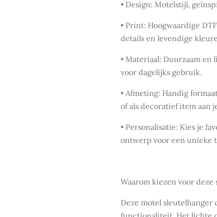
•
Design:
Motelstijl, geïnsp
•
Print:
Hoogwaardige DTF-
details en levendige kleur
•
Materiaal:
Duurzaam en li
voor dagelijks gebruik.
•
Afmeting:
Handig formaat,
of als decoratief item aan je
•
Personalisatie:
Kies je fav
ontwerp voor een unieke 
Waarom kiezen voor deze 
Deze motel sleutelhanger c
functionaliteit. Het licht