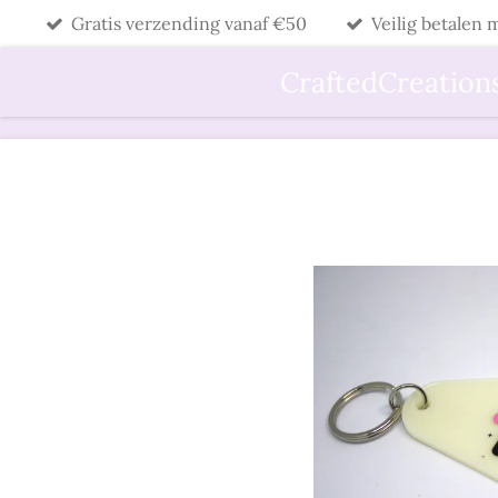
Gratis verzending vanaf €50
Veilig betalen
Ga
direct
CraftedCreation
naar
de
hoofdinhoud