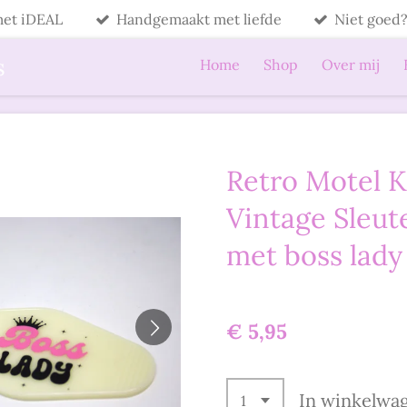
 met iDEAL
Handgemaakt met liefde
Niet goed?
s
Home
Shop
Over mij
Retro Motel K
Vintage Sleut
met boss lady
€ 5,95
In winkelwa