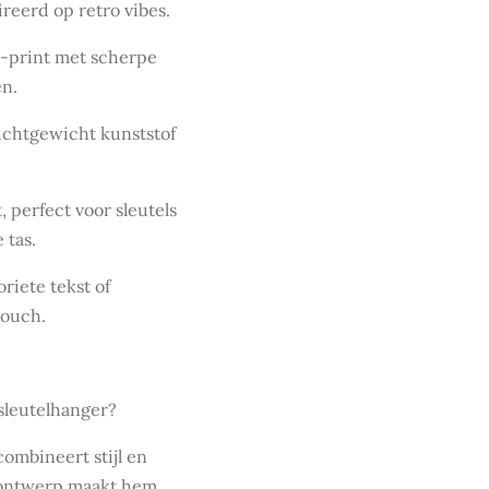
ireerd op retro vibes.
print met scherpe
en.
chtgewicht kunststof
 perfect voor sleutels
 tas.
oriete tekst of
touch.
sleutelhanger?
ombineert stijl en
e ontwerp maakt hem