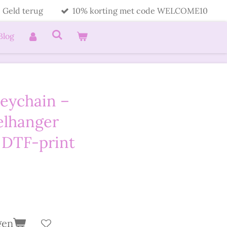
 Geld terug
10% korting met code WELCOME10
Blog
eychain –
elhanger
 DTF-print
gen