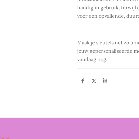
handig in gebruik, terwijl
voor een opvallende, duur
Maak je sleutels net zo unie
jouw gepersonaliseerde mo
vandaag nog.
D
D
S
e
e
h
l
e
a
e
l
r
n
e
ations