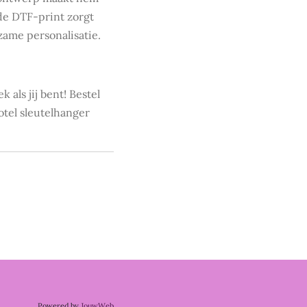
 de DTF-print zorgt
zame personalisatie.
k als jij bent! Bestel
tel sleutelhanger
Powered by
JouwWeb