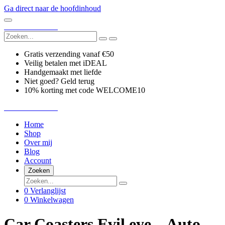
Ga direct naar de hoofdinhoud
CraftedCreations
Gratis verzending vanaf €50
Veilig betalen met iDEAL
Handgemaakt met liefde
Niet goed? Geld terug
10% korting met code WELCOME10
CraftedCreations
Home
Shop
Over mij
Blog
Account
Zoeken
0
Verlanglijst
0
Winkelwagen
Car Coasters Evil eye – Auto