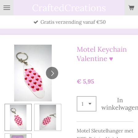
CraftedCreations
Ga
direct
Gratis verzending vanaf €50
naar
de
hoofdinhoud
Motel Keychain
Valentine ♥
€ 5,95
In
winkelwage
Motel Sleutelhanger met