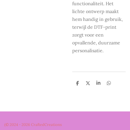
functionaliteit. Het
lichte ontwerp maakt
hem handig in gebruik,
terwijl de DTF-print
zorgt voor een
opvallende, duurzame
personalisatie.
D
D
S
D
e
e
h
e
l
e
a
l
e
l
r
e
n
e
n
(© 2024 - 2026 CraftedCreations