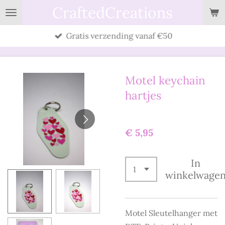
CraftedCreations
Ga
direct
Gratis verzending vanaf €50
naar
de
hoofdinhoud
Motel keychain
hartjes
€ 5,95
In
winkelwage
Motel Sleutelhanger met