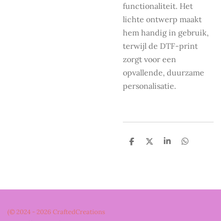
functionaliteit. Het
lichte ontwerp maakt
hem handig in gebruik,
terwijl de DTF-print
zorgt voor een
opvallende, duurzame
personalisatie.
D
D
S
D
e
e
h
e
l
e
a
l
e
l
r
e
n
e
n
(© 2024 - 2026 CraftedCreations