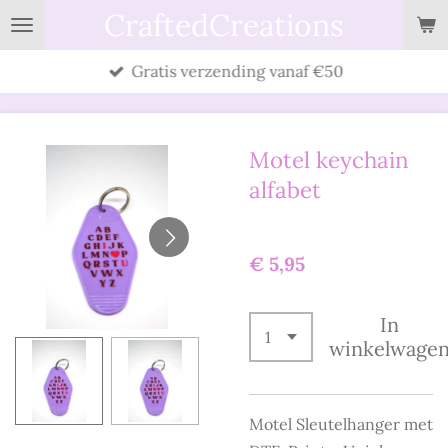
CraftedCreations
Ga
direct
Gratis verzending vanaf €50
naar
de
hoofdinhoud
Motel keychain
alfabet
€ 5,95
In
winkelwage
Motel Sleutelhanger met