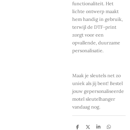
functionaliteit. Het
lichte ontwerp maakt
hem handig in gebruik,
terwijl de DTF-print
zorgt voor een
opvallende, duurzame
personalisatie.
Maak je sleutels net zo
uniek als jij bent! Bestel
jouw gepersonaliseerde
motel sleutelhanger
vandaag nog.
D
D
S
D