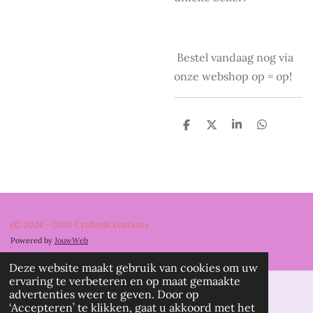
Bestel vandaag nog via
onze webshop op = op!
D
D
S
D
e
e
h
e
l
e
a
l
e
l
r
e
n
e
n
(© 2024 - 2026 CraftedCreations
Powered by
JouwWeb
Deze website maakt gebruik van cookies om uw
ervaring te verbeteren en op maat gemaakte
advertenties weer te geven. Door op
‘Accepteren’ te klikken, gaat u akkoord met het