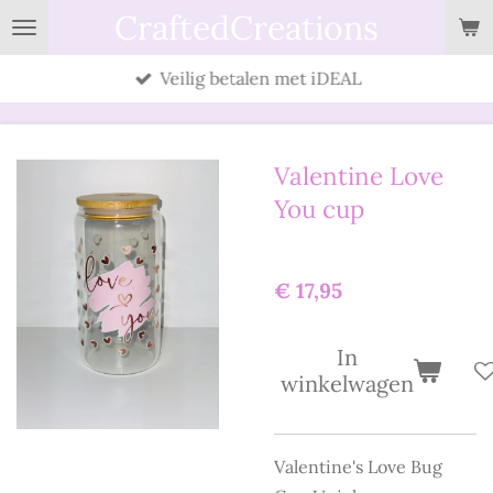
CraftedCreations
Ga
direct
Veilig betalen met iDEAL
naar
de
hoofdinhoud
Valentine Love
You cup
€ 17,95
In
winkelwagen
Valentine's Love Bug