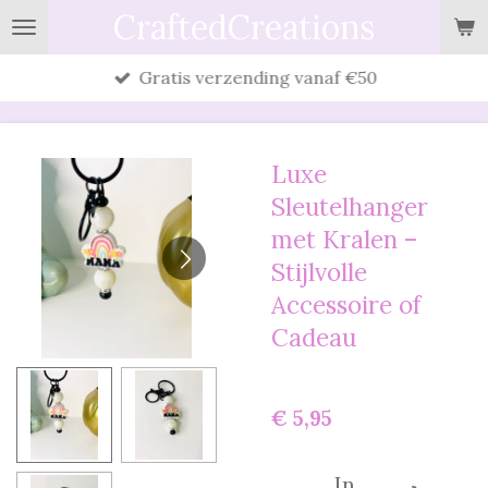
CraftedCreations
Ga
direct
Gratis verzending vanaf €50
naar
de
hoofdinhoud
Luxe
Sleutelhanger
met Kralen –
Stijlvolle
Accessoire of
Cadeau
€ 5,95
In