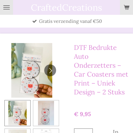
CraftedCreations
Ga
direct
Gratis verzending vanaf €50
naar
de
hoofdinhoud
DTF Bedrukte
Auto
Onderzetters –
Car Coasters met
Print – Uniek
Design – 2 Stuks
€ 9,95
In