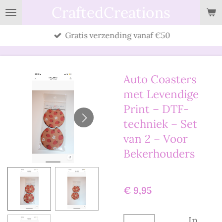
CraftedCreations
Ga
direct
Gratis verzending vanaf €50
naar
de
hoofdinhoud
Auto Coasters
met Levendige
Print – DTF-
techniek – Set
van 2 – Voor
Bekerhouders
€ 9,95
In