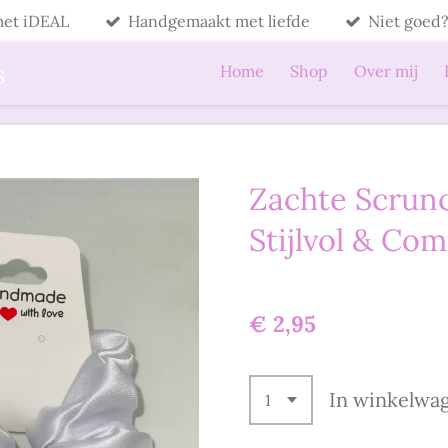
 met iDEAL
Handgemaakt met liefde
Niet goed?
s
Home
Shop
Over mij
Zachte Scrunc
Stijlvol & Com
€ 2,95
In winkelwa