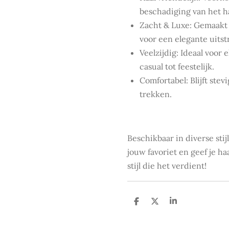
beschadiging van het h
Zacht & Luxe: Gemaakt
voor een elegante uitstr
Veelzijdig: Ideaal voor
casual tot feestelijk.
Comfortabel: Blijft stev
trekken.
Beschikbaar in diverse stij
jouw favoriet en geef je h
stijl die het verdient!
D
D
S
e
e
h
l
e
a
e
l
r