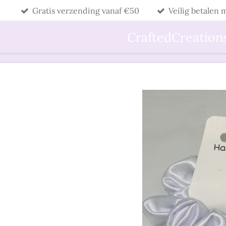
Gratis verzending vanaf €50
Veilig betalen
Ga
direct
CraftedCreation
naar
de
hoofdinhoud