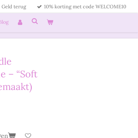
 Geld terug
10% korting met code WELCOME10
Blog
dle
 – “Soft
emaakt)
gen