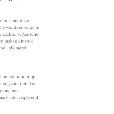
n huis met deze
le wanddecoratie in
e zachte, organische
ren maken dit stuk
nd- of coastal
 hand gepuncht op
t oog voor detail en
zomer, een
, of als rustgevend