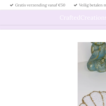
Gratis verzending vanaf €50
Veilig betalen
Ga
direct
CraftedCreation
naar
de
hoofdinhoud