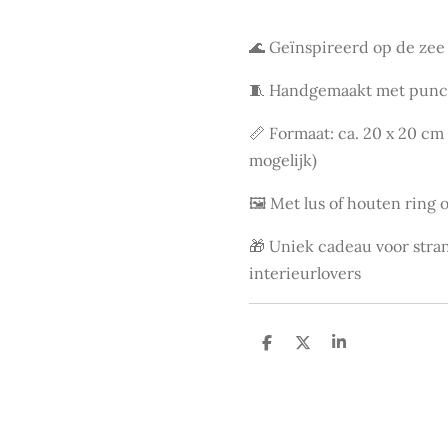
🌊 Geïnspireerd op de zee
🧵 Handgemaakt met punc
📏 Formaat: ca. 20 x 20 cm 
mogelijk)
🖼️ Met lus of houten ring
🎁 Uniek cadeau voor stra
interieurlovers
D
D
S
e
e
h
l
e
a
e
l
r
n
e