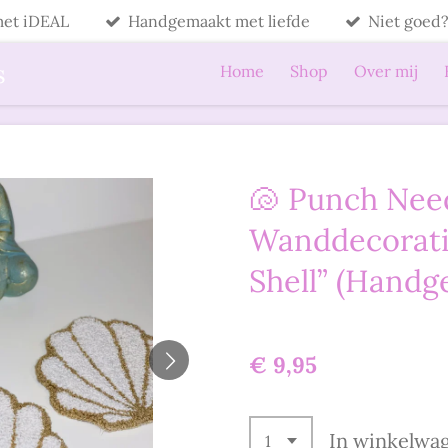
 met iDEAL
Handgemaakt met liefde
Niet goed?
s
Home
Shop
Over mij
🐚 Punch Nee
Wanddecoratie
Shell” (Handg
€ 9,95
In winkelwa