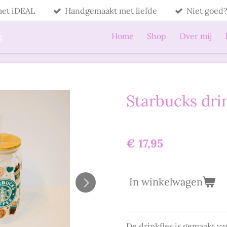
 met iDEAL
Handgemaakt met liefde
Niet goed?
s
Home
Shop
Over mij
Starbucks dri
€ 17,95
In winkelwagen
De drinkfles is gemaakt van