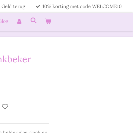
 Geld terug
10% korting met code WELCOME10
Blog
nkbeker
 helder glas, slank en