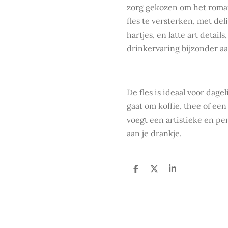
zorg gekozen om het roma
fles te versterken, met de
hartjes, en latte art detail
drinkervaring bijzonder aa
De fles is ideaal voor dagel
gaat om koffie, thee of ee
voegt een artistieke en pe
aan je drankje.
D
D
S
e
e
h
l
e
a
e
l
r
n
e