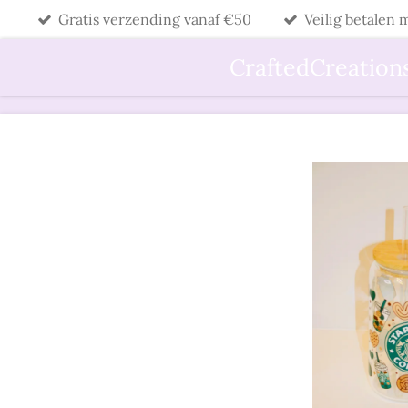
Gratis verzending vanaf €50
Veilig betalen
Ga
direct
CraftedCreation
naar
de
hoofdinhoud