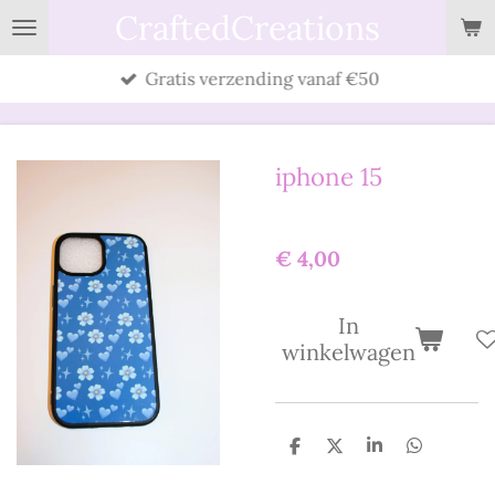
CraftedCreations
Ga
direct
Gratis verzending vanaf €50
naar
de
hoofdinhoud
iphone 15
€ 4,00
In
winkelwagen
D
D
S
D
e
e
h
e
l
e
a
l