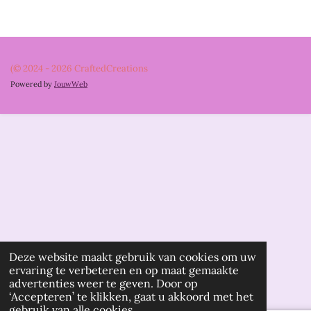
e
l
r
e
n
e
n
(© 2024 - 2026 CraftedCreations
Powered by
JouwWeb
Deze website maakt gebruik van cookies om uw
ervaring te verbeteren en op maat gemaakte
advertenties weer te geven. Door op
‘Accepteren’ te klikken, gaat u akkoord met het
gebruik van alle cookies.