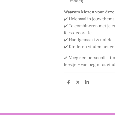
model)
Waarom kiezen voor deze 
✔️ Helemaal in jouw thema
✔️ Te combineren met je c
feestdecoratie
✔️ Handgemaakt & uniek
✔️ Kinderen vinden het ge
🎉 Voeg een persoonlijk ti
feestje – van begin tot eind
D
D
S
e
e
h
l
e
a
e
l
r
n
e