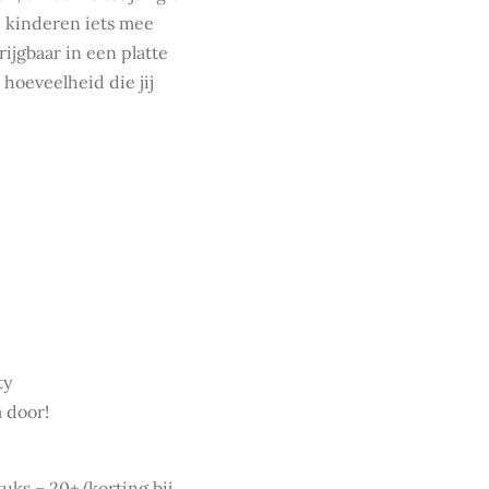
e kinderen iets mee
ijgbaar in een platte
e hoeveelheid die jij
ty
a door!
tuks – 20+ (korting bij