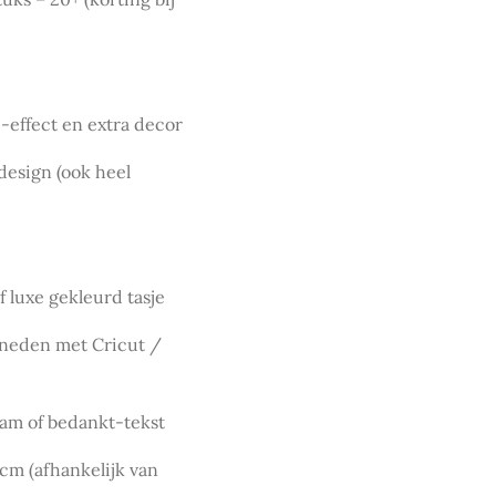
e-effect en extra decor
design (ook heel
f luxe gekleurd tasje
sneden met Cricut /
aam of bedankt-tekst
 cm (afhankelijk van