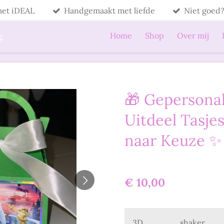
 met iDEAL
Handgemaakt met liefde
Niet goed?
s
Home
Shop
Over mij
🎁 Gepersona
Uitdeel Tasje
naar Keuze ✨
€ 10,00
3D
shaker