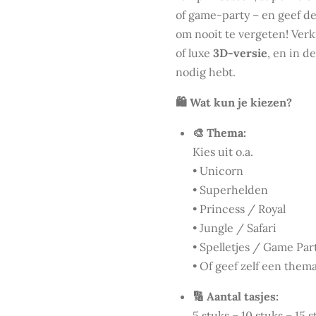
of game-party – en geef d
om nooit te vergeten! Verkr
of luxe
3D-versie
, en in d
nodig hebt.
🛍 Wat kun je kiezen?
🎨 Thema:
Kies uit o.a.
• Unicorn
• Superhelden
• Princess / Royal
• Jungle / Safari
• Spelletjes / Game Par
• Of geef zelf een them
🔢 Aantal tasjes:
5 stuks – 10 stuks – 15 s