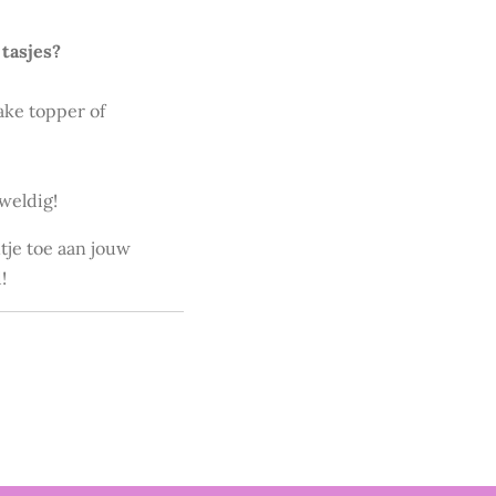
tasjes?
ake topper of
weldig!
ntje toe aan jouw
!