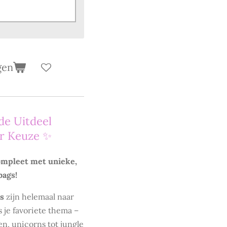
gen
de Uitdeel
ar Keuze ✨
ompleet met unieke,
bags!
es
zijn helemaal naar
s je favoriete thema –
n, unicorns tot jungle