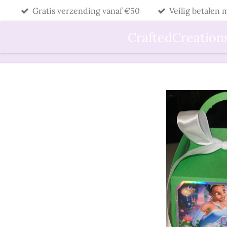
Gratis verzending vanaf €50
Veilig betalen
Ga
direct
CraftedCreation
naar
de
hoofdinhoud