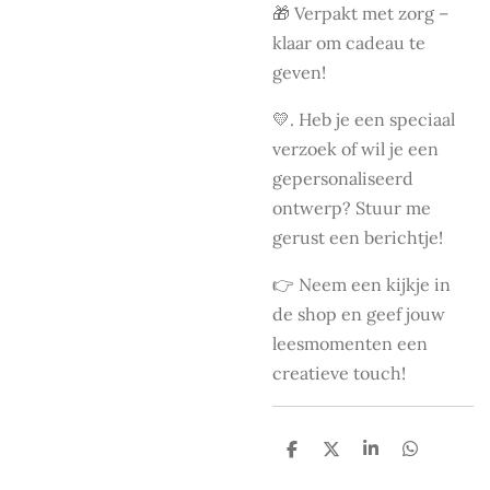
🎁 Verpakt met zorg –
klaar om cadeau te
geven!
💛. Heb je een speciaal
verzoek of wil je een
gepersonaliseerd
ontwerp? Stuur me
gerust een berichtje!
👉 Neem een kijkje in
de shop en geef jouw
leesmomenten een
creatieve touch!
D
D
S
D
e
e
h
e