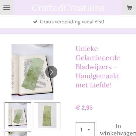
CraftedCreations
Ga
direct
Gratis verzending vanaf €50
naar
de
hoofdinhoud
Unieke
Gelamineerde
Bladwijzers –
Handgemaakt
met Liefde!
€ 2,95
In
winkelwage