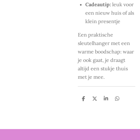
Cadeautip:
leuk voor
een nieuw huis of als
klein presentje
Een praktische
sleutelhanger met een
warme boodschap: waar
je ook gaat, je draagt
altijd een stukje thuis
met je mee.
D
D
S
D
e
e
h
e
l
e
a
l
e
l
r
e
n
e
n