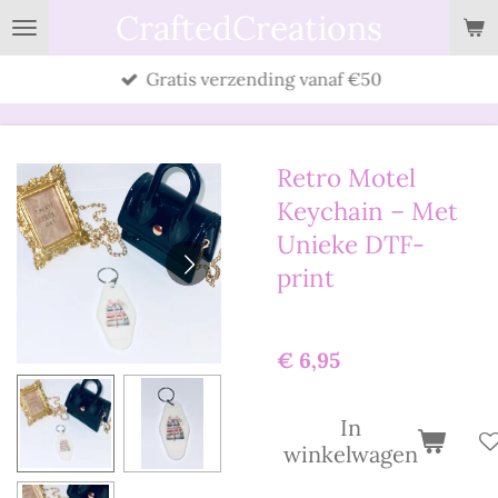
CraftedCreations
Ga
direct
Gratis verzending vanaf €50
naar
de
hoofdinhoud
Retro Motel
Keychain – Met
Unieke DTF-
print
€ 6,95
In
winkelwagen