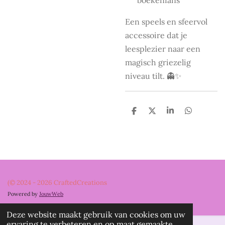
Een speels en sfeervol
accessoire dat je
leesplezier naar een
magisch griezelig
niveau tilt. 👻✨
D
D
S
D
e
e
h
e
l
e
a
l
e
l
r
e
n
e
n
(© 2024 - 2026 CraftedCreations
Powered by
JouwWeb
Deze website maakt gebruik van cookies om uw
ervaring te verbeteren en op maat gemaakte