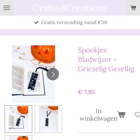
CraftedCreations
Ga
direct
Gratis verzending vanaf €50
naar
de
hoofdinhoud
Spookjes
Bladwijzer –
Griezelig Gezellig
€ 7,95
In
winkelwagen