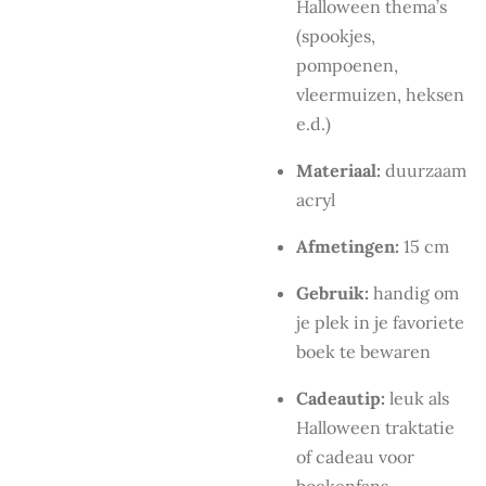
Halloween thema’s
(spookjes,
pompoenen,
vleermuizen, heksen
e.d.)
Materiaal:
duurzaam
acryl
Afmetingen:
15 cm
Gebruik:
handig om
je plek in je favoriete
boek te bewaren
Cadeautip:
leuk als
Halloween traktatie
of cadeau voor
boekenfans