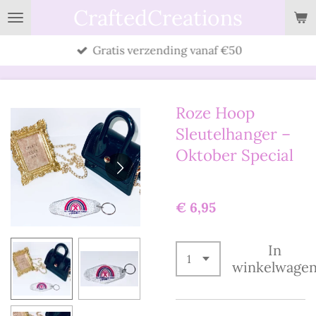
CraftedCreations
Ga
direct
Gratis verzending vanaf €50
naar
de
hoofdinhoud
Roze Hoop
Sleutelhanger –
Oktober Special
€ 6,95
In
winkelwage