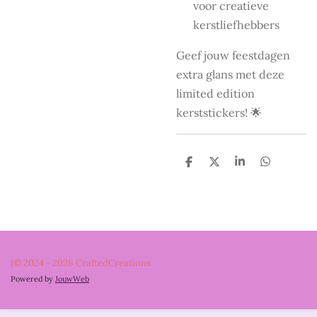
voor creatieve
kerstliefhebbers
Geef jouw feestdagen
extra glans met deze
limited edition
kerststickers! 🌟
D
D
S
D
e
e
h
e
l
e
a
l
e
l
r
e
n
e
n
(© 2024 - 2026 CraftedCreations
Powered by
JouwWeb