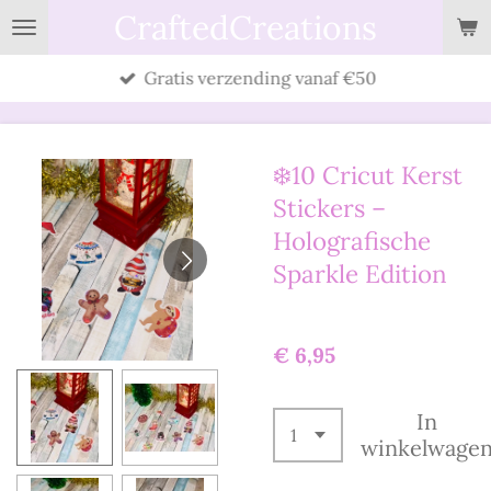
CraftedCreations
Ga
direct
Gratis verzending vanaf €50
naar
de
hoofdinhoud
❄️10 Cricut Kerst
Stickers –
Holografische
Sparkle Edition
€ 6,95
In
winkelwage