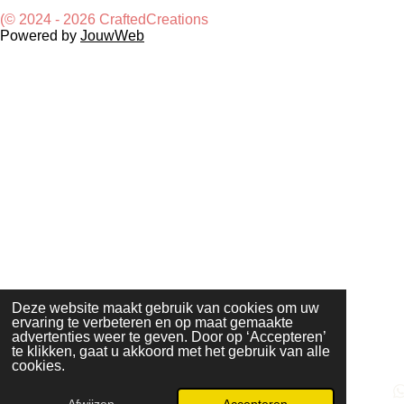
e
l
r
e
n
e
n
(© 2024 - 2026 CraftedCreations
Powered by
JouwWeb
Deze website maakt gebruik van cookies om uw
ervaring te verbeteren en op maat gemaakte
advertenties weer te geven. Door op ‘Accepteren’
te klikken, gaat u akkoord met het gebruik van alle
cookies.