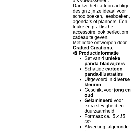
als volwassenen.
Dankzij het cartoon-achtige
design zijn ze ideaal voor
schoolboeken, leesboeken,
agenda’s of planners. Een
leuke én praktische
accessoire, ook perfect om
cadeau te geven.
Met liefde ontworpen door
Crafted Creations
.
🎨 Productinformatie
Set van
4 unieke
panda-bladwijzers
Schattige
cartoon
panda-illustraties
Uitgevoerd in
diverse
kleuren
Geschikt voor
jong en
oud
Gelamineerd
voor
extra stevigheid en
duurzaamheid
Formaat: ca.
5 x 15
cm
Afwerking: afgeronde