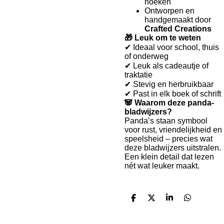
hoeken
Ontworpen en
handgemaakt door
Crafted Creations
🎁 Leuk om te weten
✔ Ideaal voor school, thuis
of onderweg
✔ Leuk als cadeautje of
traktatie
✔ Stevig en herbruikbaar
✔ Past in elk boek of schrift
🐼 Waarom deze panda-
bladwijzers?
Panda’s staan symbool
voor rust, vriendelijkheid en
speelsheid – precies wat
deze bladwijzers uitstralen.
Een klein detail dat lezen
nét wat leuker maakt.
D
D
S
D
e
e
h
e
l
e
a
l