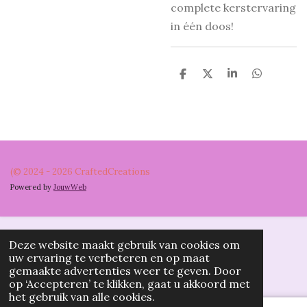
complete kerstervaring
in één doos!
D
D
S
D
e
e
h
e
l
e
a
l
e
l
r
e
n
e
n
(© 2024 - 2026 CraftedCreations
Powered by
JouwWeb
Deze website maakt gebruik van cookies om
uw ervaring te verbeteren en op maat
gemaakte advertenties weer te geven. Door
op ‘Accepteren’ te klikken, gaat u akkoord met
het gebruik van alle cookies.