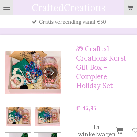
CraftedCreations
Ga
direct
Gratis verzending vanaf €50
naar
de
hoofdinhoud
🎁 Crafted
Creations Kerst
Gift Box –
Complete
Holiday Set
€ 45,95
In
winkelwagen