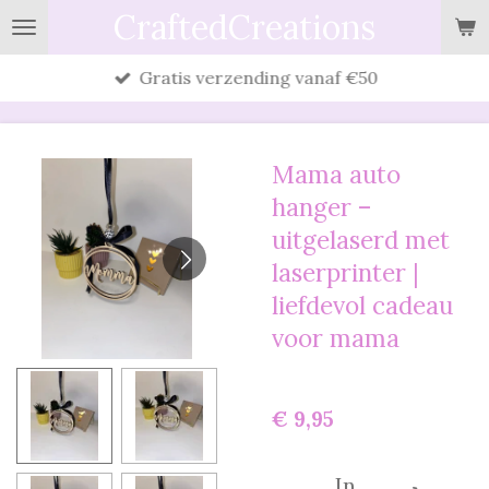
CraftedCreations
Ga
direct
Gratis verzending vanaf €50
naar
de
hoofdinhoud
Mama auto
hanger –
uitgelaserd met
laserprinter |
liefdevol cadeau
voor mama
€ 9,95
In