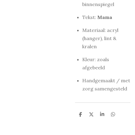
binnenspiegel
Tekst:
Mama
Materiaal: acryl
(hanger), lint &
kralen
Kleur: zoals
afgebeeld
Handgemaakt / met
zorg samengesteld
D
D
S
D
e
e
h
e
l
e
a
l
e
l
r
e