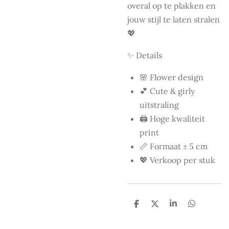
overal op te plakken en
jouw stijl te laten stralen
💖
✨ Details
🌸 Flower design
💕 Cute & girly
uitstraling
🖨️ Hoge kwaliteit
print
📏 Formaat ± 5 cm
💖 Verkoop per stuk
D
D
S
D
e
e
h
e
l
e
a
l