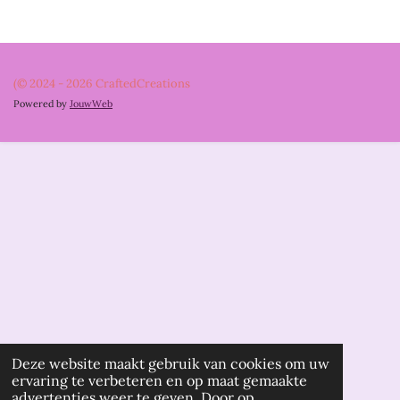
e
l
r
e
n
e
n
(© 2024 - 2026 CraftedCreations
Powered by
JouwWeb
Deze website maakt gebruik van cookies om uw
ervaring te verbeteren en op maat gemaakte
advertenties weer te geven. Door op