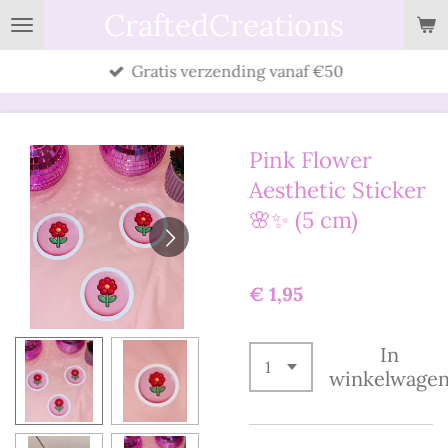
CraftedCreations
Ga
direct
Gratis verzending vanaf €50
naar
de
hoofdinhoud
Pink Flower
Aesthetic Sticker
🌸✨ (5 cm)
€ 1,95
In
winkelwage