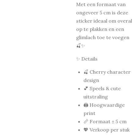
Met een formaat van
ongeveer 5 cm is deze
sticker ideaal om overal
op te plakken en een
glimlach toe te voegen
🍒✨
✨ Details
🍒 Cherry character
design
💕 Speels & cute
uitstraling
🖨️ Hoogwaardige
print
📏 Formaat ± 5 cm
💖 Verkoop per stuk