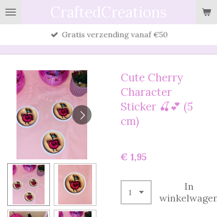
CraftedCreations
Ga
direct
Gratis verzending vanaf €50
naar
de
hoofdinhoud
Cute Cherry
Character
Sticker 🍒💕 (5
cm)
€ 1,95
In
winkelwage