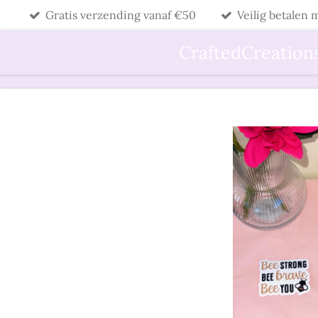
Gratis verzending vanaf €50
Veilig betalen
Ga
direct
CraftedCreation
naar
de
hoofdinhoud