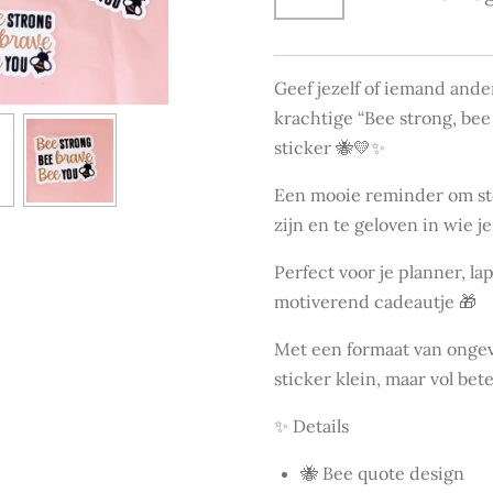
Geef jezelf of iemand and
krachtige “Bee strong, bee
sticker 🐝💛✨
Een mooie reminder om sterk
zijn en te geloven in wie j
Perfect voor je planner, lap
motiverend cadeautje 🎁
Met een formaat van ongev
sticker klein, maar vol bet
✨ Details
🐝 Bee quote design