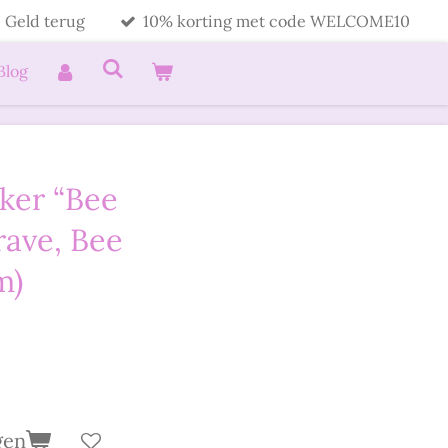
 Geld terug
10% korting met code WELCOME10
Blog
cker “Bee
rave, Bee
m)
gen