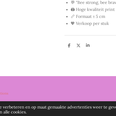
💬 “Bee strong, bee bra
🖨️ Hoge kwaliteit print
📏 Formaat ± 5 cm
💖 Verkoop per stuk
D
D
S
e
e
h
l
e
a
e
l
r
n
e
ations
e verbeteren en op maat gemaakte advertenties weer te gev
 alle cookies.