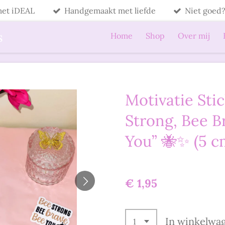
 met iDEAL
Handgemaakt met liefde
Niet goed?
s
Home
Shop
Over mij
Motivatie Sti
Strong, Bee B
You” 🐝✨ (5 c
€ 1,95
In winkelwa