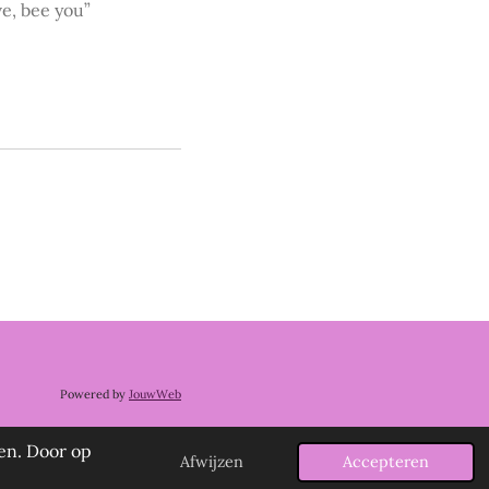
ve, bee you”
Powered by
JouwWeb
en. Door op
Afwijzen
Accepteren