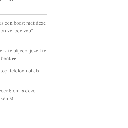
ers een boost met deze
 brave, bee you”
 te blijven, jezelf te
e bent 💫
top, telefoon of als
eer 5 cm is deze
ekenis!