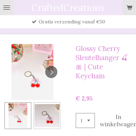
CraftedCreations
Ga
direct
Gratis verzending vanaf €50
naar
de
hoofdinhoud
Glossy Cherry
Sleutelhanger 🍒
🎀 | Cute
Keychain
€ 2,95
In
winkelwage