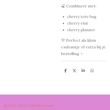
🍒 Combineer met:
cherry tote bag
cherry etui
cherry planner
💛 Perfect als klein
cadeautje of extra bij je
bestelling ✨
D
D
S
D
e
e
h
e
l
e
a
l
e
l
r
e
n
e
n
(© 2024 - 2026 CraftedCreations