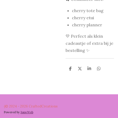
cherry tote bag
cherry etui
cherry planner
💛 Perfect als klein
cadeautje of extra bij je
bestelling ✨
D
D
S
D
e
e
h
e
l
e
a
l
e
l
r
e
n
e
n
(© 2024 - 2026 CraftedCreations
Powered by
JouwWeb