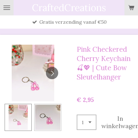
CraftedCreations
Ga
direct
Gratis verzending vanaf €50
naar
de
hoofdinhoud
Pink Checkered
Cherry Keychain
🍒💖 | Cute Bow
Sleutelhanger
€ 2,95
In
winkelwage