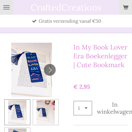
CraftedCreations
Ga
direct
Gratis verzending vanaf €50
naar
de
hoofdinhoud
In My Book Lover
Era Boekenlegger
| Cute Bookmark
€ 2,95
In
winkelwage