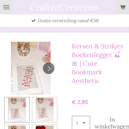
CraftedCreations
Ga
direct
Gratis verzending vanaf €50
naar
de
hoofdinhoud
Kersen & Strikjes
Boekenlegger 🍒
🎀 | Cute
Bookmark
Aesthetic
€ 2,95
In
winkelwage