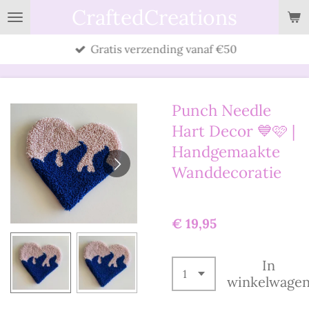
CraftedCreations
Ga
direct
Gratis verzending vanaf €50
naar
de
hoofdinhoud
Punch Needle
Hart Decor 💙🩷 |
Handgemaakte
Wanddecoratie
€ 19,95
In
winkelwage