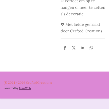
✨ Perfect om op te
hangen of neer te zetten
als decoratie
💖 Met liefde gemaakt
door Crafted Creations
D
D
S
D
e
e
h
e
l
e
a
l
e
l
r
e
n
e
n
(© 2024 - 2026 CraftedCreations
Powered by
JouwWeb