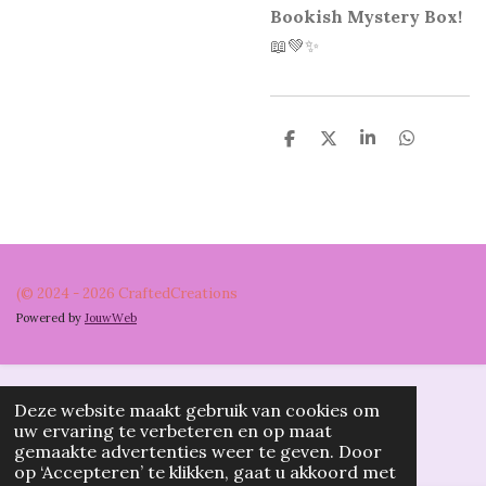
Bookish Mystery Box!
📖💚✨
D
D
S
D
e
e
h
e
l
e
a
l
e
l
r
e
n
e
n
(© 2024 - 2026 CraftedCreations
Powered by
JouwWeb
Deze website maakt gebruik van cookies om
uw ervaring te verbeteren en op maat
gemaakte advertenties weer te geven. Door
op ‘Accepteren’ te klikken, gaat u akkoord met