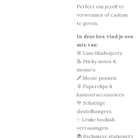
Perfect om jezelf te
verwennen of cadeau
te geven.
In deze box vind je een
mix van:
🌸 Luxe bladwijzers
📝 Sticky notes &
memo's
🖊️ Mooie pennen
📎 Paperclips &
kantooraccessoires
💚 Schattige
sleutelhangers
✨ Leuke bookish
verrassingen
📚 Exclusieve stationery