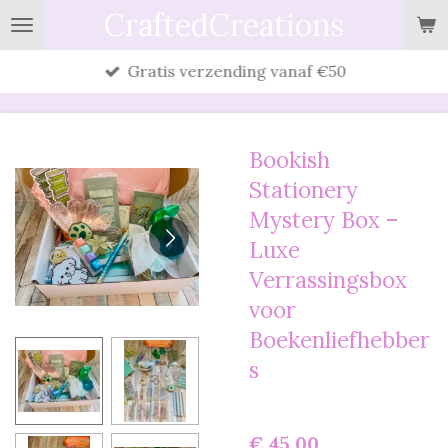
CraftedCreations
Ga
direct
Gratis verzending vanaf €50
naar
de
hoofdinhoud
Bookish
Stationery
Mystery Box –
Luxe
Verrassingsbox
voor
Boekenliefhebber
s
€ 45,00